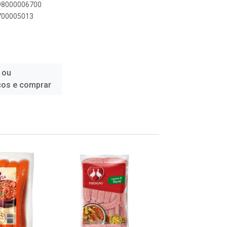
898000006700
6700005013
 ou
ços e comprar