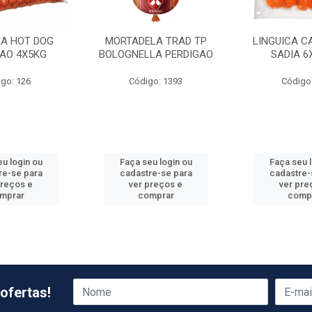
HA HOT DOG
MORTADELA TRAD TP
LINGUICA C
GAO 4X5KG
BOLOGNELLA PERDIGAO
SADIA 6
go: 126
Código: 1393
Código
u login ou
Faça seu login ou
Faça seu 
re-se para
cadastre-se para
cadastre-
preços e
ver preços e
ver pre
mprar
comprar
comp
ofertas!