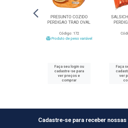
HA HOT DOG CG
PRESUNTO COZIDO
SALSIC
OOPAVEL
PERDIGAO TRAD OVAL
PERDI
ódigo: 319
Código: 172
Códi
Produto de peso variável
 seu login ou
Faça seu login ou
Faça se
astre-se para
cadastre-se para
cadast
er preços e
ver preços e
ver 
comprar
comprar
co
Cadastre-se para receber nossas 