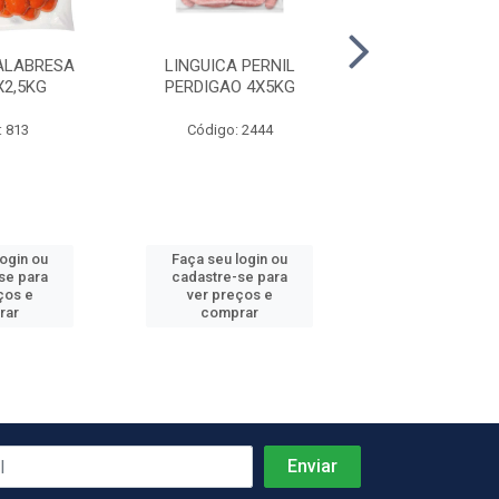
ALABRESA
LINGUICA PERNIL
SALSICHA HOT
X2,5KG
PERDIGAO 4X5KG
COOPAV
: 813
Código: 2444
Código: 3
login ou
Faça seu login ou
Faça seu log
se para
cadastre-se para
cadastre-se 
ços e
ver preços e
ver preços
rar
comprar
comprar