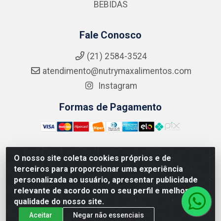
BEBIDAS
Fale Conosco
(21) 2584-3524
atendimento@nutrymaxalimentos.com
Instagram
Formas de Pagamento
O nosso site coleta cookies próprios e de
NUTRY MAX COMÉRCIO DE PRODUTOS ALIMENTICIOS
terceiros para proporcionar uma experiência
LTDA - RUA DO FEIJÃO, 721 PENHA CIRCULAR/RJ -
personalizada ao usuário, apresentar publicidade
CNPJ: 15.796.122/0001-03
relevante de acordo com o seu perfil e melhorar a
qualidade do nosso site.
Aceitar
Negar não essenciais