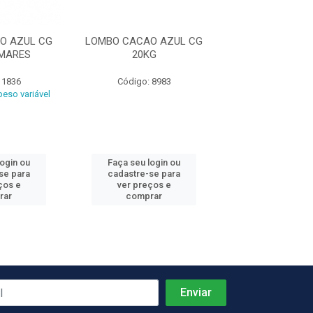
O AZUL CG
LOMBO CACAO AZUL CG
LOMBO CACAO 
MARES
20KG
MASTERMA
 1836
Código: 8983
Código: 18
eso variável
Produto de peso
login ou
Faça seu login ou
Faça seu log
se para
cadastre-se para
cadastre-se 
ços e
ver preços e
ver preços
rar
comprar
comprar