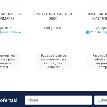
CAO AZUL CG
LOMBO CACAO AZUL CG
LOMBO CACA
ERMARES
20KG
MASTER
go: 1836
Código: 8983
Código:
e peso variável
Produto de p
u login ou
Faça seu login ou
Faça seu 
re-se para
cadastre-se para
cadastre-
preços e
ver preços e
ver pre
mprar
comprar
comp
ofertas!