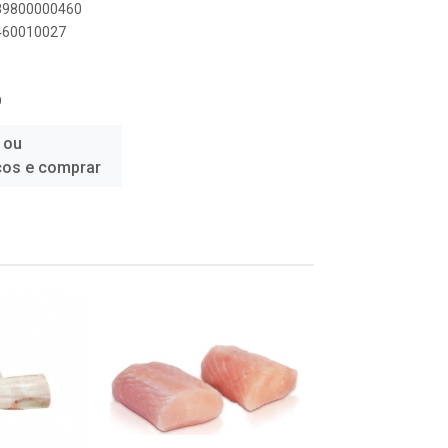
789800000460
0460010027
O
 ou
ços e comprar