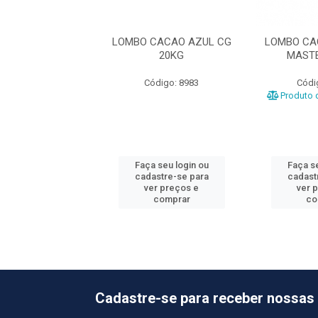
CACAO AZUL CG
LOMBO CACAO AZUL CG
LOMBO CA
STERMARES
20KG
MAST
ódigo: 1836
Código: 8983
Códi
o de peso variável
Produto d
 seu login ou
Faça seu login ou
Faça se
astre-se para
cadastre-se para
cadast
er preços e
ver preços e
ver 
comprar
comprar
co
Cadastre-se para receber nossas 