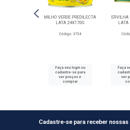
SUINO SALGADO
MILHO VERDE PREDILECTA
ERVILHA
NDIM 10KG
LATA 24X170G
LATA
ódigo: 239
Código: 3734
Códi
 seu login ou
Faça seu login ou
Faça se
astre-se para
cadastre-se para
cadast
er preços e
ver preços e
ver 
comprar
comprar
co
Cadastre-se para receber nossas 