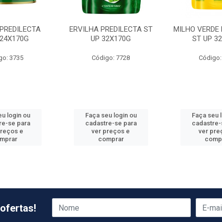
 PREDILECTA
ERVILHA PREDILECTA ST
MILHO VERDE 
 24X170G
UP 32X170G
ST UP 3
go: 3735
Código: 7728
Código:
u login ou
Faça seu login ou
Faça seu 
re-se para
cadastre-se para
cadastre-
preços e
ver preços e
ver pre
mprar
comprar
comp
ofertas!