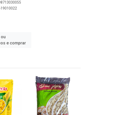
898713030055
3619010022
 ou
ços e comprar