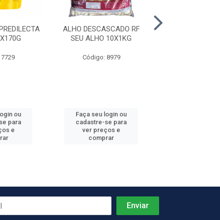
PREDILECTA
ALHO DESCASCADO RF
LOMBO SUINO 
2X170G
SEU ALHO 10X1KG
LANDIM 1
 7729
Código: 8979
Código: 2
login ou
Faça seu login ou
Faça seu log
se para
cadastre-se para
cadastre-se 
ços e
ver preços e
ver preços
rar
comprar
comprar