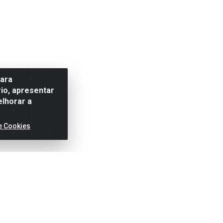
para
io, apresentar
elhorar a
e Cookies