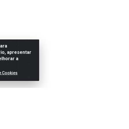
para
io, apresentar
elhorar a
e Cookies