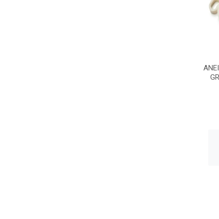
ANE
GR