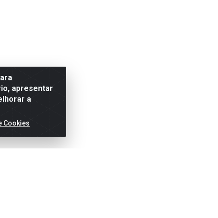
para
io, apresentar
elhorar a
e Cookies