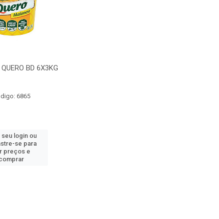
 QUERO BD 6X3KG
digo: 6865
 seu login ou
stre-se para
r preços e
comprar