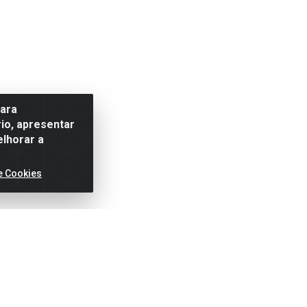
para
io, apresentar
elhorar a
e Cookies