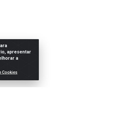
para
io, apresentar
elhorar a
e Cookies