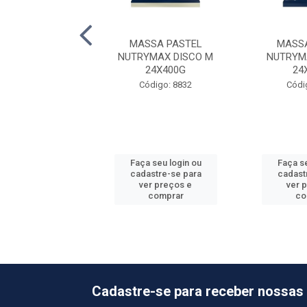
GUETE SEMOLA
MASSA PASTEL
MASSA
NTA 24X500G
NUTRYMAX DISCO M
NUTRYM
24X400G
24
ódigo: 3581
Código: 8832
Códi
 seu login ou
Faça seu login ou
Faça se
astre-se para
cadastre-se para
cadast
er preços e
ver preços e
ver 
comprar
comprar
co
Cadastre-se para receber nossas 