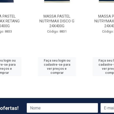
 PASTEL
MASSA PASTEL
MASSA P
AX RETANG
NUTRYMAX DISCO G
NUTRYMAX 
X400G
24X400G
24X4
go: 8833
Código: 8831
Código:
u login ou
Faça seu login ou
Faça seu 
re-se para
cadastre-se para
cadastre-
preços e
ver preços e
ver pre
mprar
comprar
comp
ofertas!