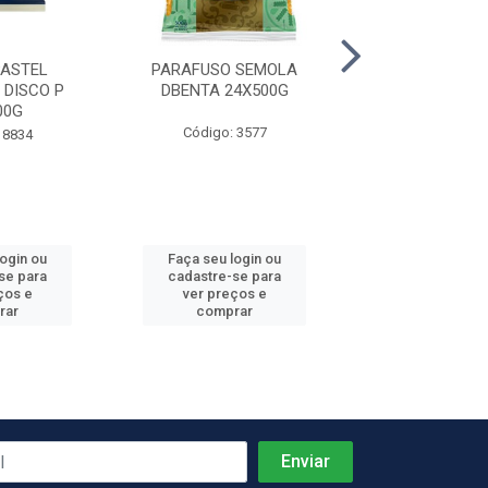
ASTEL
PARAFUSO SEMOLA
ESPAGUETE S
DISCO P
DBENTA 24X500G
DBENTA 24X
00G
Código: 3577
Código: 35
 8834
login ou
Faça seu login ou
Faça seu log
se para
cadastre-se para
cadastre-se 
ços e
ver preços e
ver preços
rar
comprar
comprar