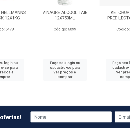
 HELLMANNS
VINAGRE ALCOOL TAIB
KETCHUP
CK 12X1KG
12X750ML
PREDILECT
go: 6478
Código: 6099
Código:
u login ou
Faça seu login ou
Faça seu 
re-se para
cadastre-se para
cadastre-
preços e
ver preços e
ver pre
mprar
comprar
comp
ofertas!