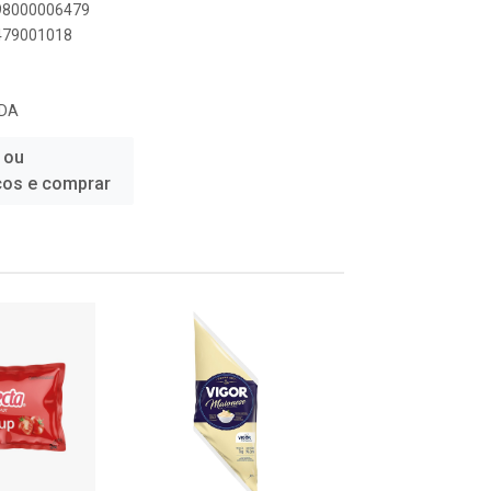
898000006479
6479001018
TDA
 ou
ços e comprar