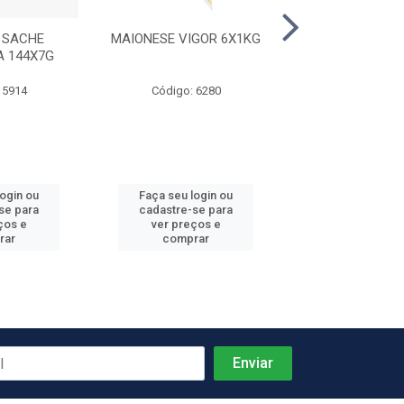
 SACHE
MAIONESE VIGOR 6X1KG
KETCHUP B
A 144X7G
PREDILECTA 2
 5914
Código: 6280
Código: 59
login ou
Faça seu login ou
Faça seu log
se para
cadastre-se para
cadastre-se 
ços e
ver preços e
ver preços
rar
comprar
comprar