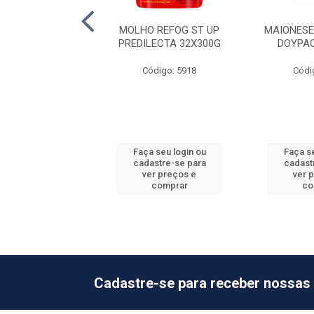
CHUP BSNG
MOLHO REFOG ST UP
MAIONESE
LECTA 24X400G
PREDILECTA 32X300G
DOYPA
ódigo: 5906
Código: 5918
Códi
 seu login ou
Faça seu login ou
Faça se
astre-se para
cadastre-se para
cadast
er preços e
ver preços e
ver 
comprar
comprar
co
Cadastre-se para receber nossas 