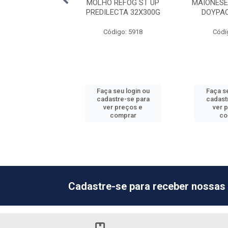
CHUP BSNG
MOLHO REFOG ST UP
MAIONESE
LECTA 24X400G
PREDILECTA 32X300G
DOYPA
ódigo: 5906
Código: 5918
Códi
 seu login ou
Faça seu login ou
Faça se
astre-se para
cadastre-se para
cadast
er preços e
ver preços e
ver 
comprar
comprar
co
Cadastre-se para receber nossas 