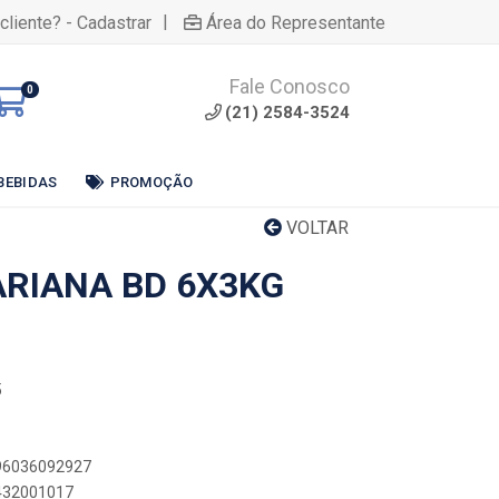
|
cliente? - Cadastrar
Área do Representante
Fale Conosco
0
(21) 2584-3524
BEBIDAS
PROMOÇÃO
VOLTAR
RIANA BD 6X3KG
5
896036092927
6432001017