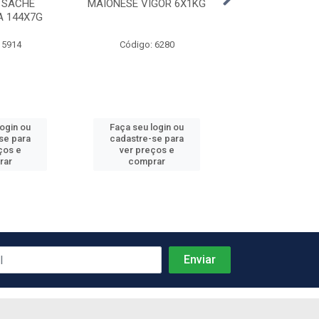
 SACHE
MAIONESE VIGOR 6X1KG
KETCHUP B
A 144X7G
PREDILECTA 2
 5914
Código: 6280
Código: 59
login ou
Faça seu login ou
Faça seu log
se para
cadastre-se para
cadastre-se 
ços e
ver preços e
ver preços
rar
comprar
comprar