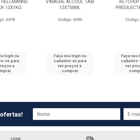
 HELLMANNS
VINAGRE ALCOOL TAIB
KETCHUP
CK 12X1KG
12X750ML
PREDILECT
go: 6478
Código: 6099
Código:
u login ou
Faça seu login ou
Faça seu 
re-se para
cadastre-se para
cadastre-
preços e
ver preços e
ver pre
mprar
comprar
comp
ofertas!