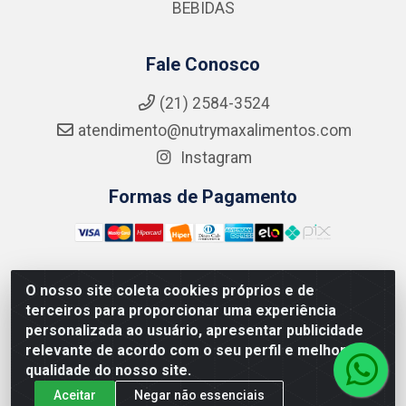
BEBIDAS
Fale Conosco
(21) 2584-3524
atendimento@nutrymaxalimentos.com
Instagram
Formas de Pagamento
O nosso site coleta cookies próprios e de
NUTRY MAX COMÉRCIO DE PRODUTOS ALIMENTICIOS
terceiros para proporcionar uma experiência
LTDA - RUA DO FEIJÃO, 721 PENHA CIRCULAR/RJ -
personalizada ao usuário, apresentar publicidade
CNPJ: 15.796.122/0001-03
relevante de acordo com o seu perfil e melhorar a
qualidade do nosso site.
Aceitar
Negar não essenciais