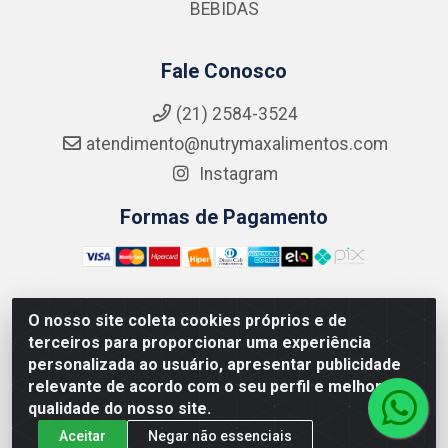
BEBIDAS
Fale Conosco
(21) 2584-3524
atendimento@nutrymaxalimentos.com
Instagram
Formas de Pagamento
O nosso site coleta cookies próprios e de
NUTRY MAX COMÉRCIO DE PRODUTOS ALIMENTICIOS
terceiros para proporcionar uma experiência
LTDA - RUA DO FEIJÃO, 721 PENHA CIRCULAR/RJ -
personalizada ao usuário, apresentar publicidade
CNPJ: 15.796.122/0001-03
relevante de acordo com o seu perfil e melhorar a
qualidade do nosso site.
Aceitar
Negar não essenciais