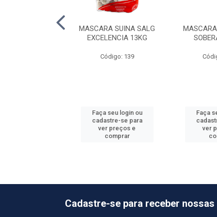
RA SUINA SALG
MASCARA SUINA SALG
MASCARA 
LHA PRECIOSO
EXCELENCIA 13KG
SOBER
ódigo: 2412
Código: 139
Códi
 seu login ou
Faça seu login ou
Faça se
astre-se para
cadastre-se para
cadast
er preços e
ver preços e
ver 
comprar
comprar
co
Cadastre-se para receber nossas 