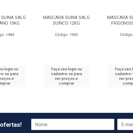
SUINA SALG
MASCARA SUINA SALG
MASCARA SU
ANO 10KG
SUINCO 12KG
FRIGONOS
go: 1484
Código: 1930
Código
u login ou
Faça seu login ou
Faça seu 
re-se para
cadastre-se para
cadastre-
preços e
ver preços e
ver pre
mprar
comprar
comp
ofertas!