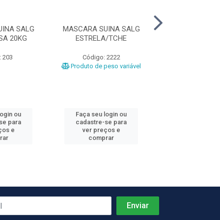
INA SALG
MASCARA SUINA SALG
MASCARA SUIN
SA 20KG
ESTRELA/TCHE
C/ORELHA PR
: 203
Código: 2222
Código: 24
Produto de peso variável
login ou
Faça seu login ou
Faça seu log
se para
cadastre-se para
cadastre-se 
ços e
ver preços e
ver preços
rar
comprar
comprar