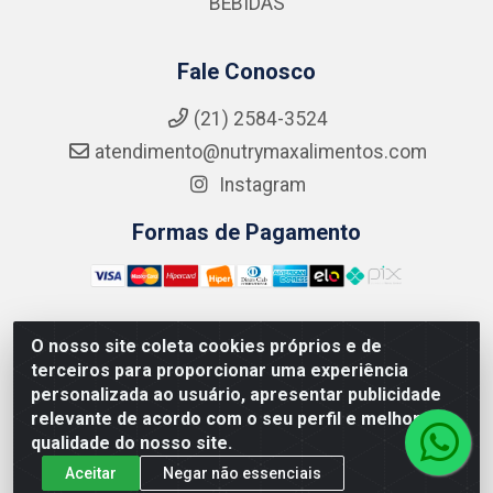
BEBIDAS
Fale Conosco
(21) 2584-3524
atendimento@nutrymaxalimentos.com
Instagram
Formas de Pagamento
O nosso site coleta cookies próprios e de
NUTRY MAX COMÉRCIO DE PRODUTOS ALIMENTICIOS
terceiros para proporcionar uma experiência
LTDA - RUA DO FEIJÃO, 721 PENHA CIRCULAR/RJ -
personalizada ao usuário, apresentar publicidade
CNPJ: 15.796.122/0001-03
relevante de acordo com o seu perfil e melhorar a
qualidade do nosso site.
Aceitar
Negar não essenciais