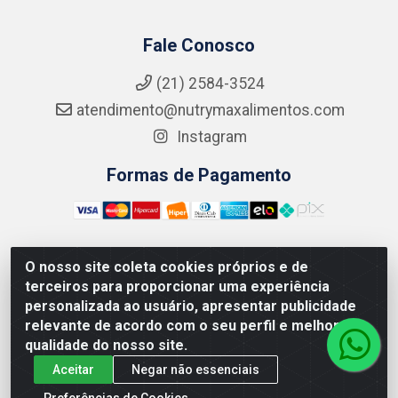
Fale Conosco
(21) 2584-3524
atendimento@nutrymaxalimentos.com
Instagram
Formas de Pagamento
O nosso site coleta cookies próprios e de
NUTRY MAX COMÉRCIO DE PRODUTOS ALIMENTICIOS
terceiros para proporcionar uma experiência
LTDA - RUA DO FEIJÃO, 721 PENHA CIRCULAR/RJ -
personalizada ao usuário, apresentar publicidade
CNPJ: 15.796.122/0001-03
relevante de acordo com o seu perfil e melhorar a
qualidade do nosso site.
Aceitar
Negar não essenciais
Preferências de Cookies