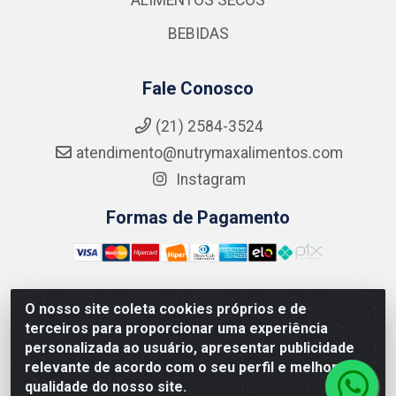
BEBIDAS
Fale Conosco
(21) 2584-3524
atendimento@nutrymaxalimentos.com
Instagram
Formas de Pagamento
O nosso site coleta cookies próprios e de
NUTRY MAX COMÉRCIO DE PRODUTOS ALIMENTICIOS
terceiros para proporcionar uma experiência
LTDA - RUA DO FEIJÃO, 721 PENHA CIRCULAR/RJ -
personalizada ao usuário, apresentar publicidade
CNPJ: 15.796.122/0001-03
relevante de acordo com o seu perfil e melhorar a
qualidade do nosso site.