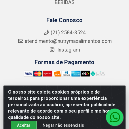
BEBIDAS
Fale Conosco
(21) 2584-3524
atendimento@nutrymaxalimentos.com
Instagram
Formas de Pagamento
O nosso site coleta cookies próprios e de
NUTRY MAX COMÉRCIO DE PRODUTOS ALIMENTICIOS
terceiros para proporcionar uma experiência
LTDA - RUA DO FEIJÃO, 721 PENHA CIRCULAR/RJ -
personalizada ao usuário, apresentar publicidade
CNPJ: 15.796.122/0001-03
relevante de acordo com o seu perfil e melhorar a
qualidade do nosso site.
Aceitar
Negar não essenciais