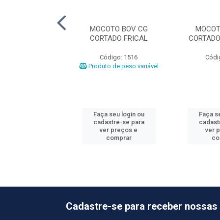
OTO BOV CG
MOCOTO BOV CG
MOCOT
ADO PALADAR
CORTADO FRICAL
CORTADO
ódigo: 4645
Código: 1516
Códi
o de peso variável
Produto de peso variável
 seu login ou
Faça seu login ou
Faça se
astre-se para
cadastre-se para
cadast
er preços e
ver preços e
ver 
comprar
comprar
co
Cadastre-se para receber nossas 