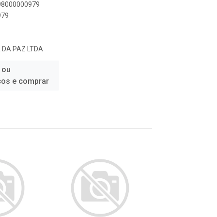
898000000979
979
A DA PAZ LTDA
 ou
ços e comprar