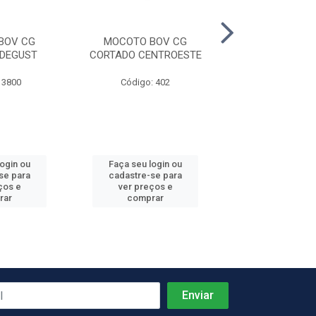
BOV CG
MOCOTO BOV CG
MOCOTO BO
DEGUST
CORTADO CENTROESTE
CORTADO PA
 3800
Código: 402
Código: 46
Produto de peso
login ou
Faça seu login ou
Faça seu log
se para
cadastre-se para
cadastre-se 
ços e
ver preços e
ver preços
rar
comprar
comprar