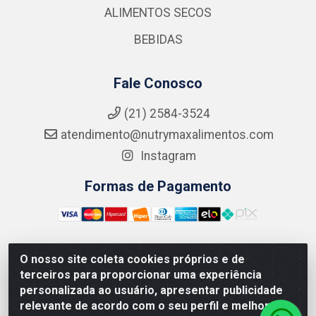
ALIMENTOS SECOS
BEBIDAS
Fale Conosco
(21) 2584-3524
atendimento@nutrymaxalimentos.com
Instagram
Formas de Pagamento
O nosso site coleta cookies próprios e de
NUTRY MAX COMÉRCIO DE PRODUTOS ALIMENTICIOS
terceiros para proporcionar uma experiência
LTDA - RUA DO FEIJÃO, 721 PENHA CIRCULAR/RJ -
personalizada ao usuário, apresentar publicidade
CNPJ: 15.796.122/0001-03
relevante de acordo com o seu perfil e melhorar a