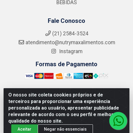
BEBIDAS
Fale Conosco
(21) 2584-3524
atendimento@nutrymaxalimentos.com
Instagram
Formas de Pagamento
O nosso site coleta cookies próprios e de
NUTRY MAX COMÉRCIO DE PRODUTOS ALIMENTICIOS
terceiros para proporcionar uma experiência
LTDA - RUA DO FEIJÃO, 721 PENHA CIRCULAR/RJ -
personalizada ao usuário, apresentar publicidade
CNPJ: 15.796.122/0001-03
relevante de acordo com o seu perfil e melhorar a
qualidade do nosso site.
Aceitar
Negar não essenciais