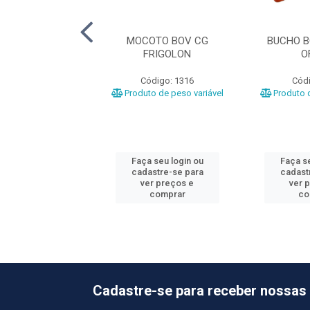
OV CG PANTANAL
MOCOTO BOV CG
BUCHO B
FRIGOLON
O
ódigo: 4056
Código: 1316
Códi
o de peso variável
Produto de peso variável
Produto d
 seu login ou
Faça seu login ou
Faça se
astre-se para
cadastre-se para
cadast
er preços e
ver preços e
ver 
comprar
comprar
co
Cadastre-se para receber nossas 