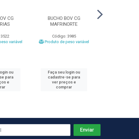
OV CG
BUCHO BOV CG
BUCHO BOV CG 
RIAS
MAFRINORTE
 3522
Código: 3985
Código: 40
eso variável
Produto de peso variável
Produto de peso
login ou
Faça seu login ou
Faça seu log
se para
cadastre-se para
cadastre-se 
ços e
ver preços e
ver preços
rar
comprar
comprar