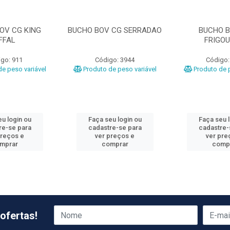
OV CG KING
BUCHO BOV CG SERRADAO
BUCHO B
FFAL
FRIGOU
go: 911
Código: 3944
Código:
e peso variável
Produto de peso variável
Produto de p
u login ou
Faça seu login ou
Faça seu 
re-se para
cadastre-se para
cadastre-
preços e
ver preços e
ver pre
mprar
comprar
comp
ofertas!