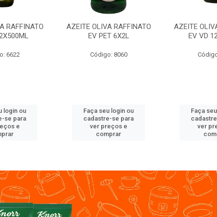
VA RAFFINATO
AZEITE OLIVA RAFFINATO
AZEITE OLIV
12X500ML
EV PET 6X2L
EV VD 1
o: 6622
Código: 8060
Código
 login ou
Faça seu login ou
Faça seu
e-se para
cadastre-se para
cadastre
reços e
ver preços e
ver pr
prar
comprar
com