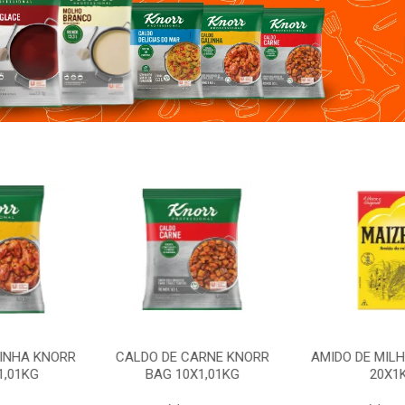
CARNE KNORR
AMIDO DE MILHO MAIZENA
CALDO DE GA
X1,01KG
20X1KG
BAG 1