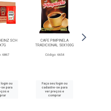
HEINZ SCH
CAFE PIMPINELA
MAIONESE 
X7G
TRADICIONAL 50X100G
DOYPACK
: 6867
Código: 6654
Código
 login ou
Faça seu login ou
Faça seu 
-se para
cadastre-se para
cadastre
eços e
ver preços e
ver pr
prar
comprar
comp