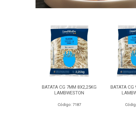
 9MM 6X2,5KG
BATATA CG 7MM 8X2,25KG
BATATA CG 
 LAMBWEST
LAMBWESTON
LAMB
o: 9035
Código: 7187
Códig