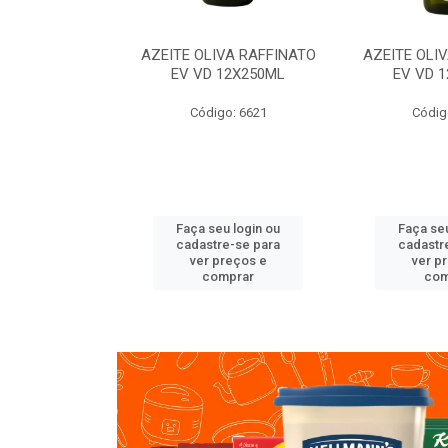
VA RAFFINATO
AZEITE OLIVA RAFFINATO
AZEITE OLI
ET 6X2L
EV VD 12X250ML
EV VD 
o: 8060
Código: 6621
Códig
u login ou
Faça seu login ou
Faça seu
e-se para
cadastre-se para
cadastr
reços e
ver preços e
ver p
mprar
comprar
com