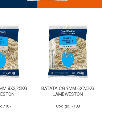
MM 8X2,25KG
BATATA CG 9MM 6X2,5KG
BATATA CG 9
ESTON
LAMBWESTON
STEALTH 
: 7187
Código: 7188
Código