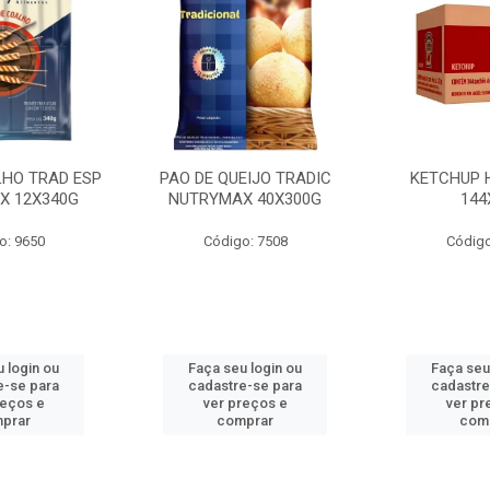
LHO TRAD ESP
PAO DE QUEIJO TRADIC
KETCHUP 
X 12X340G
NUTRYMAX 40X300G
144
o: 9650
Código: 7508
Código
 login ou
Faça seu login ou
Faça seu
e-se para
cadastre-se para
cadastre
reços e
ver preços e
ver pr
prar
comprar
com