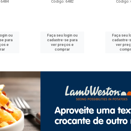
o: 6482
Código: 6492
Código
 login ou
Faça seu login ou
Faça seu
e-se para
cadastre-se para
cadastre
reços e
ver preços e
ver pr
prar
comprar
com