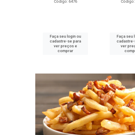
o: 6476
Código: 6484
Códig
u login ou
Faça seu login ou
Faça seu
e-se para
cadastre-se para
cadastr
reços e
ver preços e
ver p
mprar
comprar
com