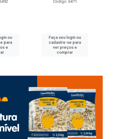
: 6471
Código: 6489
Código
 login ou
Faça seu login ou
Faça seu 
-se para
cadastre-se para
cadastre
eços e
ver preços e
ver pr
prar
comprar
comp