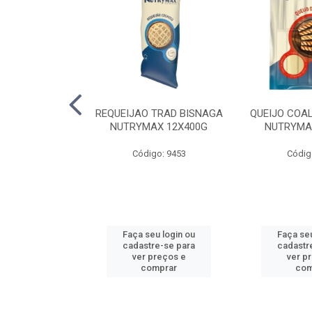
LA TRAD TP
REQUEIJAO TRAD BISNAGA
QUEIJO COA
LA PERDIGAO
NUTRYMAX 12X400G
NUTRYMA
o: 1393
Código: 9453
Códig
u login ou
Faça seu login ou
Faça seu
e-se para
cadastre-se para
cadastr
reços e
ver preços e
ver p
mprar
comprar
com