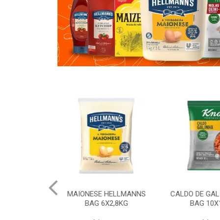
 HELLMANNS
CALDO DE GALINHA KNORR
CALDO DE 
6X2,8KG
BAG 10X1,01KG
BAG 10