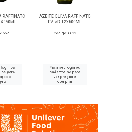
A RAFFINATO
AZEITE OLIVA RAFFINATO
AZEITE OLIV
2X250ML
EV VD 12X500ML
EV PET
: 6621
Código: 6622
Código
 login ou
Faça seu login ou
Faça seu 
-se para
cadastre-se para
cadastre
eços e
ver preços e
ver pr
prar
comprar
comp