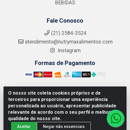
BEBIDAS
Fale Conosco
(21) 2584-3524
atendimento@nutrymaxalimentos.com
Instagram
Formas de Pagamento
O nosso site coleta cookies próprios e de
NUTRY MAX COMÉRCIO DE PRODUTOS ALIMENTICIOS
terceiros para proporcionar uma experiência
LTDA - RUA DO FEIJÃO, 721 PENHA CIRCULAR/RJ -
personalizada ao usuário, apresentar publicidade
CNPJ: 15.796.122/0001-03
relevante de acordo com o seu perfil e melhorar a
qualidade do nosso site.
Aceitar
Negar não essenciais