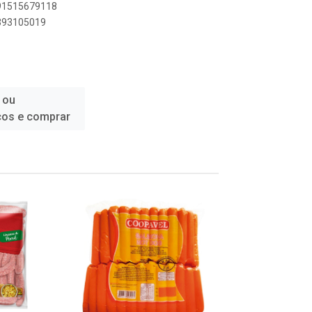
891515679118
1393105019
 ou
ços e comprar