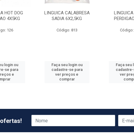
HA HOT DOG
LINGUICA CALABRESA
LINGUICA
GAO 4X5KG
SADIA 6X2,5KG
PERDIGAO
go: 126
Código: 813
Código:
u login ou
Faça seu login ou
Faça seu 
re-se para
cadastre-se para
cadastre-
preços e
ver preços e
ver pre
mprar
comprar
comp
ofertas!