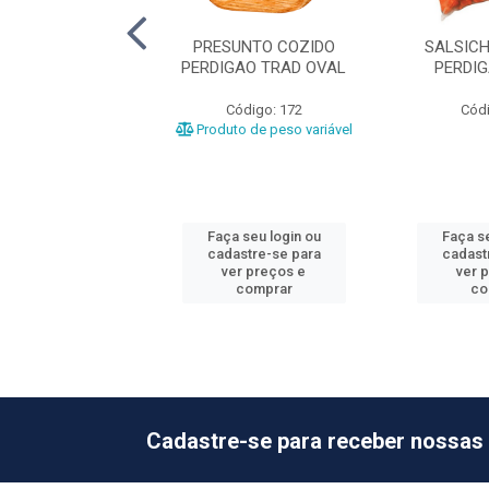
UNTO COZIDO
PRESUNTO COZIDO
SALSIC
NDE +-6,8KG
PERDIGAO TRAD OVAL
PERDI
ódigo: 477
Código: 172
Códi
o de peso variável
Produto de peso variável
 seu login ou
Faça seu login ou
Faça se
astre-se para
cadastre-se para
cadast
er preços e
ver preços e
ver 
comprar
comprar
co
Cadastre-se para receber nossas 