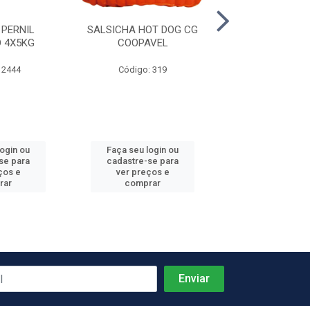
 PERNIL
SALSICHA HOT DOG CG
PRESUNTO C
 4X5KG
COOPAVEL
REZENDE +-
 2444
Código: 319
Código: 4
Produto de peso
login ou
Faça seu login ou
Faça seu log
se para
cadastre-se para
cadastre-se 
ços e
ver preços e
ver preços
rar
comprar
comprar