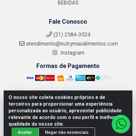
BEBIDAS
Fale Conosco
(21) 2584-3524
atendimento@nutrymaxalimentos.com
Instagram
Formas de Pagamento
O nosso site coleta cookies próprios e de
NUTRY MAX COMÉRCIO DE PRODUTOS ALIMENTICIOS
terceiros para proporcionar uma experiência
LTDA - RUA DO FEIJÃO, 721 PENHA CIRCULAR/RJ -
personalizada ao usuário, apresentar publicidade
CNPJ: 15.796.122/0001-03
relevante de acordo com o seu perfil e melhorar a
qualidade do nosso site.
Aceitar
Negar não essenciais