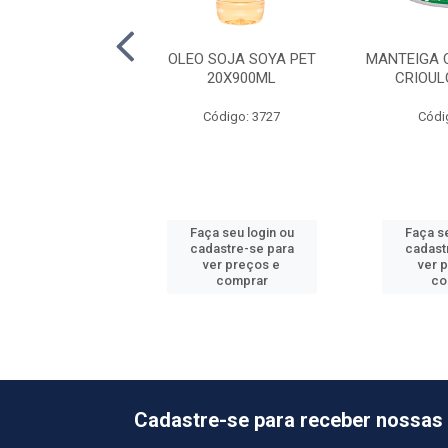
GODAO ELOGIATA
OLEO SOJA SOYA PET
MANTEIGA 
ET 4X5,1L
20X900ML
CRIOUL
ódigo: 3859
Código: 3727
Códi
 seu login ou
Faça seu login ou
Faça se
astre-se para
cadastre-se para
cadast
er preços e
ver preços e
ver 
comprar
comprar
co
Cadastre-se para receber nossas 