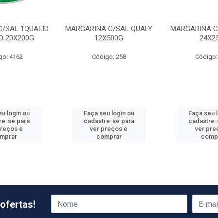
C/SAL 1QUALID
MARGARINA C/SAL QUALY
MARGARINA C
O 20X200G
12X500G
24X2
go: 4162
Código: 258
Código:
u login ou
Faça seu login ou
Faça seu 
re-se para
cadastre-se para
cadastre-
preços e
ver preços e
ver pre
mprar
comprar
comp
ofertas!