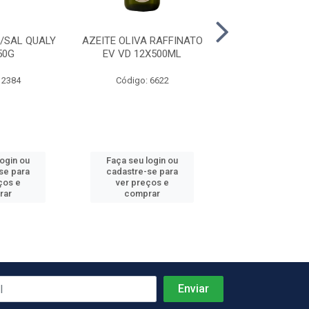
/SAL QUALY
AZEITE OLIVA RAFFINATO
OLEO ALGODAO 
50G
EV VD 12X500ML
PET 4X5,
 2384
Código: 6622
Código: 38
login ou
Faça seu login ou
Faça seu log
se para
cadastre-se para
cadastre-se 
ços e
ver preços e
ver preços
rar
comprar
comprar