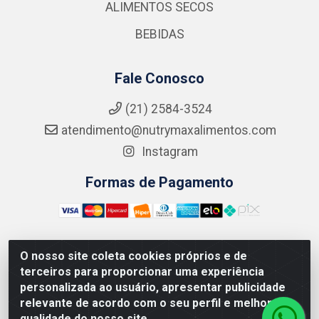
ALIMENTOS SECOS
BEBIDAS
Fale Conosco
(21) 2584-3524
atendimento@nutrymaxalimentos.com
Instagram
Formas de Pagamento
O nosso site coleta cookies próprios e de
NUTRY MAX COMÉRCIO DE PRODUTOS ALIMENTICIOS
terceiros para proporcionar uma experiência
LTDA - RUA DO FEIJÃO, 721 PENHA CIRCULAR/RJ -
personalizada ao usuário, apresentar publicidade
CNPJ: 15.796.122/0001-03
relevante de acordo com o seu perfil e melhorar a
qualidade do nosso site.