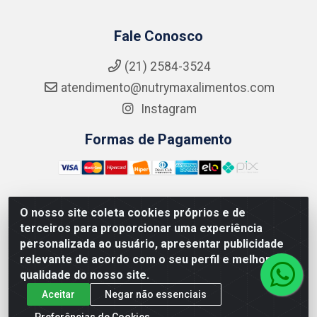
Fale Conosco
(21) 2584-3524
atendimento@nutrymaxalimentos.com
Instagram
Formas de Pagamento
O nosso site coleta cookies próprios e de
NUTRY MAX COMÉRCIO DE PRODUTOS ALIMENTICIOS
terceiros para proporcionar uma experiência
LTDA - RUA DO FEIJÃO, 721 PENHA CIRCULAR/RJ -
personalizada ao usuário, apresentar publicidade
CNPJ: 15.796.122/0001-03
relevante de acordo com o seu perfil e melhorar a
qualidade do nosso site.
Aceitar
Negar não essenciais
Preferências de Cookies