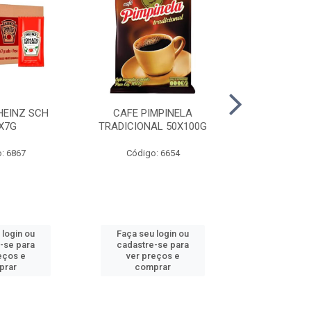
HEINZ SCH
CAFE PIMPINELA
MAIONESE 
X7G
TRADICIONAL 50X100G
DOYPACK
: 6867
Código: 6654
Código
 login ou
Faça seu login ou
Faça seu 
-se para
cadastre-se para
cadastre
eços e
ver preços e
ver pr
prar
comprar
comp