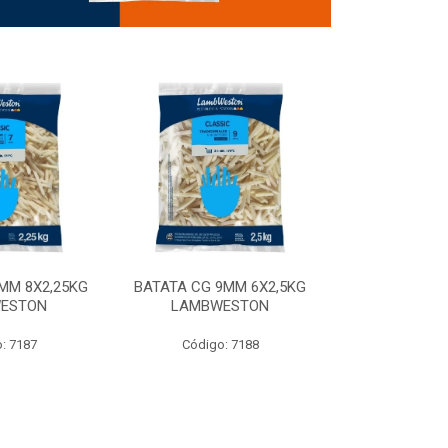
MM 8X2,25KG
BATATA CG 9MM 6X2,5KG
BATATA CG 9
ESTON
LAMBWESTON
STEALTH 
: 7187
Código: 7188
Código