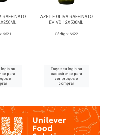
A RAFFINATO
AZEITE OLIVA RAFFINATO
AZEITE OLIV
2X250ML
EV VD 12X500ML
EV PET
: 6621
Código: 6622
Código
 login ou
Faça seu login ou
Faça seu 
-se para
cadastre-se para
cadastre
eços e
ver preços e
ver pr
prar
comprar
comp