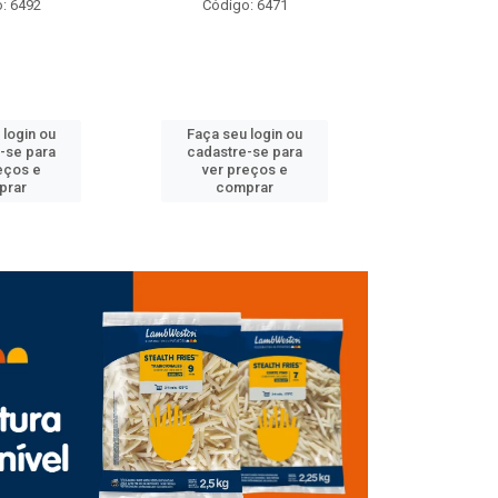
: 6492
Código: 6471
Código
 login ou
Faça seu login ou
Faça seu 
-se para
cadastre-se para
cadastre
eços e
ver preços e
ver pr
prar
comprar
comp