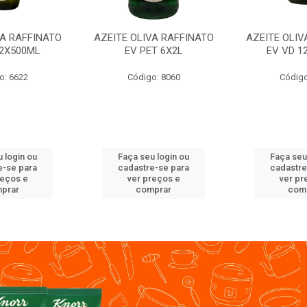
VA RAFFINATO
AZEITE OLIVA RAFFINATO
AZEITE OLIV
12X500ML
EV PET 6X2L
EV VD 1
o: 6622
Código: 8060
Código
 login ou
Faça seu login ou
Faça seu
e-se para
cadastre-se para
cadastre
reços e
ver preços e
ver pr
prar
comprar
com