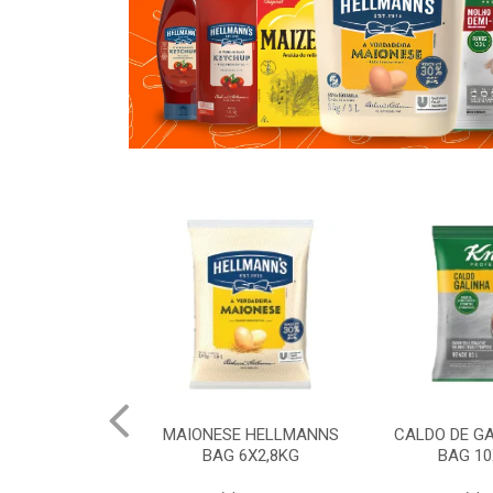
 HELLMANNS
MAIONESE HELLMANNS
CALDO DE G
K 12X1KG
BAG 6X2,8KG
BAG 10