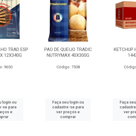
LHO TRAD ESP
PAO DE QUEIJO TRADIC
KETCHUP 
X 12X340G
NUTRYMAX 40X300G
144
o: 9650
Código: 7508
Código
 login ou
Faça seu login ou
Faça seu
e-se para
cadastre-se para
cadastre
reços e
ver preços e
ver pr
prar
comprar
com