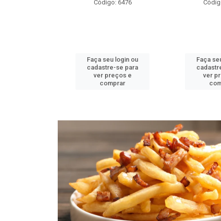
o: 6478
Código: 6476
Códig
u login ou
Faça seu login ou
Faça seu
e-se para
cadastre-se para
cadastr
reços e
ver preços e
ver p
mprar
comprar
com