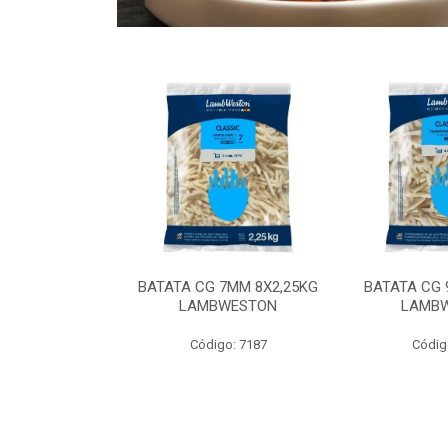
 9MM 6X2,5KG
BATATA CG 7MM 8X2,25KG
BATATA CG 
 LAMBWEST
LAMBWESTON
LAMB
o: 9035
Código: 7187
Códig