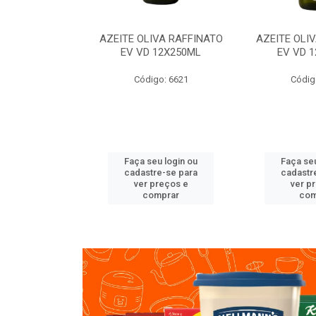
VA RAFFINATO
AZEITE OLIVA RAFFINATO
AZEITE OLI
ET 6X2L
EV VD 12X250ML
EV VD 
o: 8060
Código: 6621
Códig
u login ou
Faça seu login ou
Faça seu
e-se para
cadastre-se para
cadastr
reços e
ver preços e
ver p
mprar
comprar
com