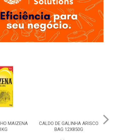
LHO MAIZENA
CALDO DE GALINHA ARISCO
MOLHO SHOYU
1KG
BAG 12X850G
12X