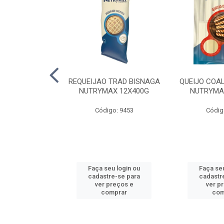
LA TRAD TP
REQUEIJAO TRAD BISNAGA
QUEIJO COA
LA PERDIGAO
NUTRYMAX 12X400G
NUTRYMA
o: 1393
Código: 9453
Códig
u login ou
Faça seu login ou
Faça seu
e-se para
cadastre-se para
cadastr
reços e
ver preços e
ver p
mprar
comprar
com