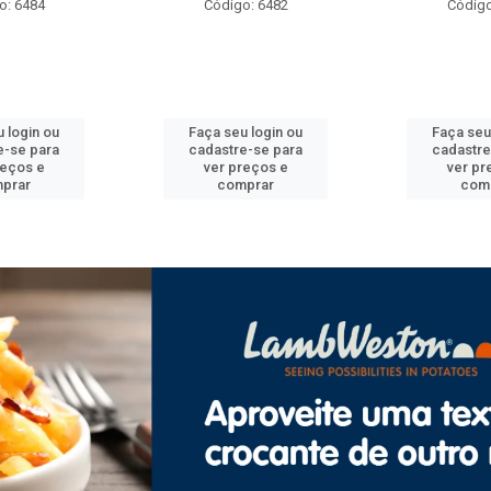
o: 6484
Código: 6482
Código
 login ou
Faça seu login ou
Faça seu
e-se para
cadastre-se para
cadastre
reços e
ver preços e
ver pr
prar
comprar
com