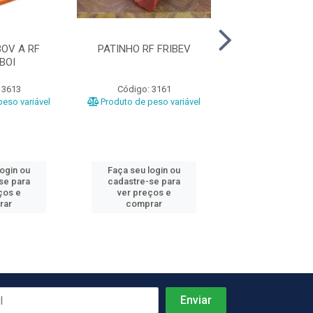
OV A RF
PATINHO RF FRIBEV
COXAO MOLE RF
BOI
 3613
Código: 3161
Código: 10
eso variável
Produto de peso variável
Produto de peso
login ou
Faça seu login ou
Faça seu log
se para
cadastre-se para
cadastre-se 
ços e
ver preços e
ver preços
rar
comprar
comprar