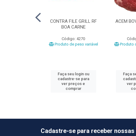
OLE RF ESTRELA
CONTRA FILE GRILL RF
ACEM BOV
BOA CARNE
ódigo: 1025
Código: 4270
Códi
o de peso variável
Produto de peso variável
Produto d
 seu login ou
Faça seu login ou
Faça se
astre-se para
cadastre-se para
cadast
er preços e
ver preços e
ver 
comprar
comprar
co
Cadastre-se para receber nossas 