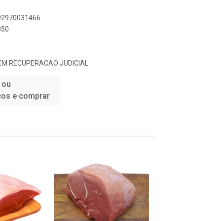
892970031466
850
 EM RECUPERACAO JUDICIAL
 ou
ços e comprar