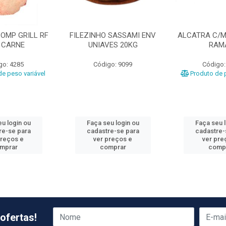
OMP GRILL RF
FILEZINHO SASSAMI ENV
ALCATRA C/M
 CARNE
UNIAVES 20KG
RAM
go: 4285
Código: 9099
Código:
e peso variável
Produto de p
u login ou
Faça seu login ou
Faça seu 
re-se para
cadastre-se para
cadastre-
preços e
ver preços e
ver pre
mprar
comprar
comp
ofertas!