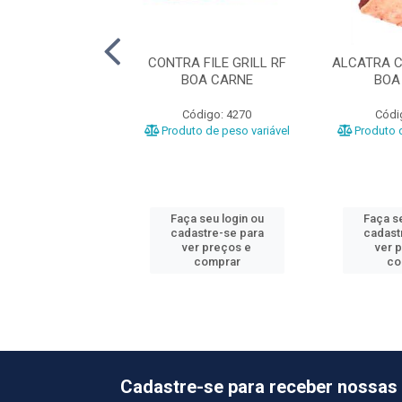
LA BOV MINGA
CONTRA FILE GRILL RF
ALCATRA C
LL CG ASTRA
BOA CARNE
BOA
ódigo: 107
Código: 4270
Códi
o de peso variável
Produto de peso variável
Produto d
 seu login ou
Faça seu login ou
Faça se
astre-se para
cadastre-se para
cadast
er preços e
ver preços e
ver 
comprar
comprar
co
Cadastre-se para receber nossas 