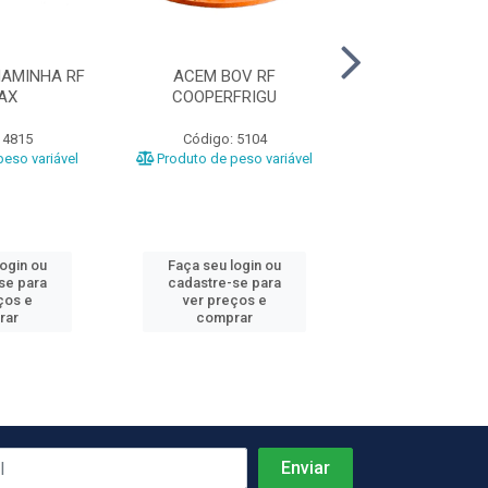
AMINHA RF
ACEM BOV RF
COSTELA BOV
AX
COOPERFRIGU
GRILL CG A
 4815
Código: 5104
Código: 1
eso variável
Produto de peso variável
Produto de peso
login ou
Faça seu login ou
Faça seu log
se para
cadastre-se para
cadastre-se 
ços e
ver preços e
ver preços
rar
comprar
comprar