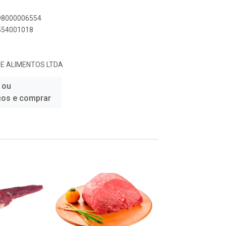
898000006554
6554001018
DE ALIMENTOS LTDA
 ou
ços e comprar