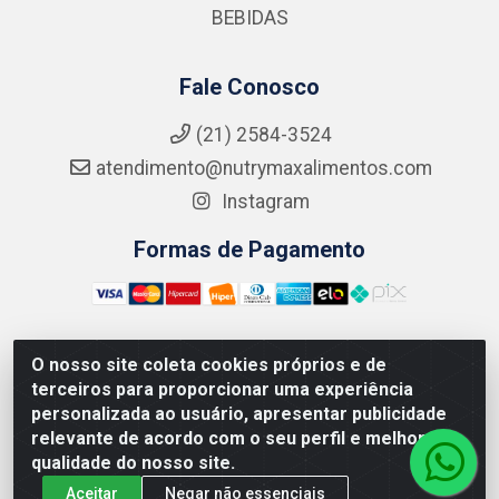
BEBIDAS
Fale Conosco
(21) 2584-3524
atendimento@nutrymaxalimentos.com
Instagram
Formas de Pagamento
O nosso site coleta cookies próprios e de
NUTRY MAX COMÉRCIO DE PRODUTOS ALIMENTICIOS
terceiros para proporcionar uma experiência
LTDA - RUA DO FEIJÃO, 721 PENHA CIRCULAR/RJ -
personalizada ao usuário, apresentar publicidade
CNPJ: 15.796.122/0001-03
relevante de acordo com o seu perfil e melhorar a
qualidade do nosso site.
Aceitar
Negar não essenciais