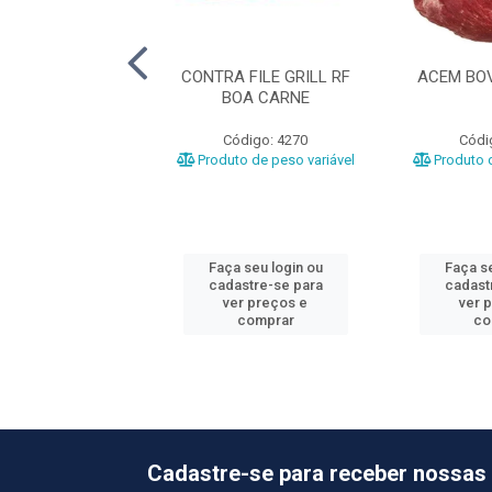
OLE RF ESTRELA
CONTRA FILE GRILL RF
ACEM BOV
BOA CARNE
ódigo: 1025
Código: 4270
Códi
o de peso variável
Produto de peso variável
Produto d
 seu login ou
Faça seu login ou
Faça se
astre-se para
cadastre-se para
cadast
er preços e
ver preços e
ver 
comprar
comprar
co
Cadastre-se para receber nossas 