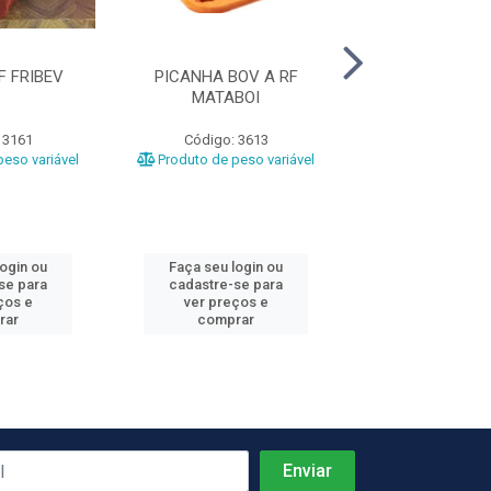
F FRIBEV
PICANHA BOV A RF
COXAO MOLE RF
MATABOI
 3161
Código: 3613
Código: 10
eso variável
Produto de peso variável
Produto de peso
login ou
Faça seu login ou
Faça seu log
se para
cadastre-se para
cadastre-se 
ços e
ver preços e
ver preços
rar
comprar
comprar