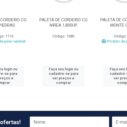
 CORDEIRO CG
PALETA DE CORDEIRO CG
PALETA DE C
PIEDRAS
NIREA 1,800UP
MONTE 
go: 1115
Código: 1380
Código:
e peso variável
Produto de p
u login ou
Faça seu login ou
Faça seu 
re-se para
cadastre-se para
cadastre-
preços e
ver preços e
ver pre
mprar
comprar
comp
ofertas!