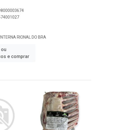
898000003674
3674001027
 INTERNA RIONAL DO BRA
 ou
ços e comprar