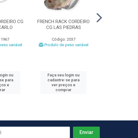
ORDEIRO CG
FRENCH RACK CORDEIRO
PALETA DE COR
CARLO
CG LAS PIEDRAS
FLAVO
 1967
Código: 2037
Código: 26
eso variável
Produto de peso variável
Produto de peso
login ou
Faça seu login ou
Faça seu log
se para
cadastre-se para
cadastre-se 
ços e
ver preços e
ver preços
rar
comprar
comprar