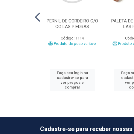
DE CORDEIRO CG
PERNIL DE CORDEIRO C/O
PALETA DE
FLAVOR
CG LAS PIEDRAS
LAS 
ódigo: 2606
Código: 1114
Códi
o de peso variável
Produto de peso variável
Produto d
 seu login ou
Faça seu login ou
Faça se
astre-se para
cadastre-se para
cadast
er preços e
ver preços e
ver 
comprar
comprar
co
Cadastre-se para receber nossas 