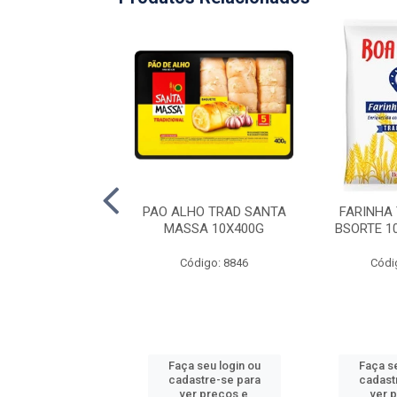
A TRADICIONAL
PAO ALHO TRAD SANTA
FARINHA
OSTO 18X300G
MASSA 10X400G
BSORTE 1
ódigo: 5285
Código: 8846
Códi
 seu login ou
Faça seu login ou
Faça se
astre-se para
cadastre-se para
cadast
er preços e
ver preços e
ver 