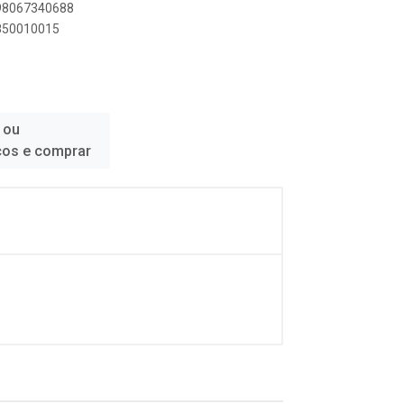
898067340688
8850010015
 ou
ços e comprar