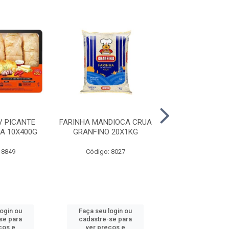
V PICANTE
FARINHA MANDIOCA CRUA
FAROFA TRADI
A 10X400G
GRANFINO 20X1KG
BOM GOSTO 1
 8849
Código: 8027
Código: 52
login ou
Faça seu login ou
Faça seu log
se para
cadastre-se para
cadastre-se 
ços e
ver preços e
ver preços