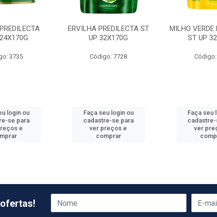
 PREDILECTA
ERVILHA PREDILECTA ST
MILHO VERDE 
 24X170G
UP 32X170G
ST UP 3
go: 3735
Código: 7728
Código:
u login ou
Faça seu login ou
Faça seu 
re-se para
cadastre-se para
cadastre-
preços e
ver preços e
ver pre
mprar
comprar
comp
ofertas!