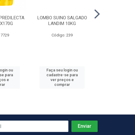
PREDILECTA
LOMBO SUINO SALGADO
MILHO VERDE Q
2X170G
LANDIM 10KG
6X1,7K
 7729
Código: 239
Código: 68
login ou
Faça seu login ou
Faça seu log
se para
cadastre-se para
cadastre-se 
ços e
ver preços e
ver preços
rar
comprar
comprar