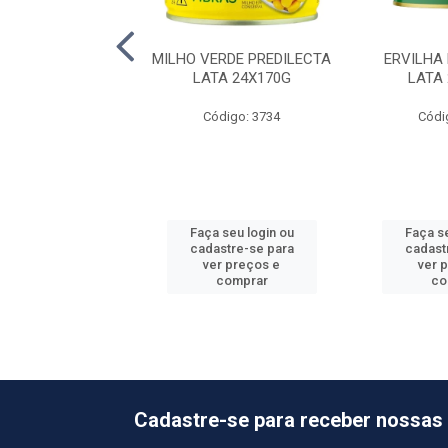
VERDE QUERO LT
MILHO VERDE PREDILECTA
ERVILHA
6X1,7KG
LATA 24X170G
LATA
ódigo: 6872
Código: 3734
Códi
 seu login ou
Faça seu login ou
Faça se
astre-se para
cadastre-se para
cadast
er preços e
ver preços e
ver 
comprar
comprar
co
Cadastre-se para receber nossas 