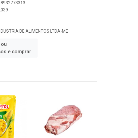
898932773313
2039
 INDUSTRIA DE ALIMENTOS LTDA-ME
 ou
ços e comprar