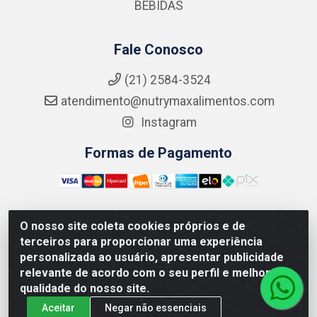
BEBIDAS
Fale Conosco
(21) 2584-3524
atendimento@nutrymaxalimentos.com
Instagram
Formas de Pagamento
O nosso site coleta cookies próprios e de
NUTRY MAX COMÉRCIO DE PRODUTOS ALIMENTICIOS
terceiros para proporcionar uma experiência
LTDA - RUA DO FEIJÃO, 721 PENHA CIRCULAR/RJ -
personalizada ao usuário, apresentar publicidade
CNPJ: 15.796.122/0001-03
relevante de acordo com o seu perfil e melhorar a
qualidade do nosso site.
Aceitar
Negar não essenciais