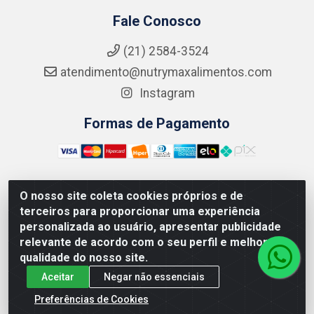
Fale Conosco
(21) 2584-3524
atendimento@nutrymaxalimentos.com
Instagram
Formas de Pagamento
O nosso site coleta cookies próprios e de
NUTRY MAX COMÉRCIO DE PRODUTOS ALIMENTICIOS
terceiros para proporcionar uma experiência
LTDA - RUA DO FEIJÃO, 721 PENHA CIRCULAR/RJ -
personalizada ao usuário, apresentar publicidade
CNPJ: 15.796.122/0001-03
relevante de acordo com o seu perfil e melhorar a
qualidade do nosso site.
Aceitar
Negar não essenciais
Preferências de Cookies