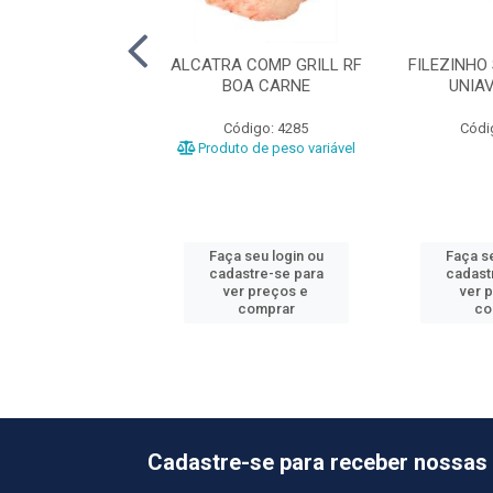
O RF BOA CARNE
ALCATRA COMP GRILL RF
FILEZINHO
BOA CARNE
UNIA
ódigo: 4292
Código: 4285
Códi
o de peso variável
Produto de peso variável
 seu login ou
Faça seu login ou
Faça se
astre-se para
cadastre-se para
cadast
er preços e
ver preços e
ver 
comprar
comprar
co
Cadastre-se para receber nossas 