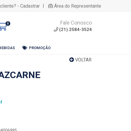
|
cliente? - Cadastrar
Área do Representante
Fale Conosco
0
(21) 2584-3524
BEBIDAS
PROMOÇÃO
VOLTAR
FAZCARNE
l
784006995