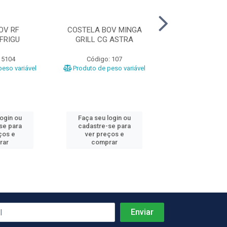
OV RF
COSTELA BOV MINGA
LAGARTO RF BO
FRIGU
GRILL CG ASTRA
 5104
Código: 107
Código: 42
eso variável
Produto de peso variável
Produto de peso
login ou
Faça seu login ou
Faça seu log
se para
cadastre-se para
cadastre-se 
ços e
ver preços e
ver preços
rar
comprar
comprar