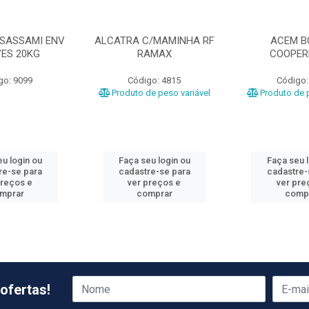
 SASSAMI ENV
ALCATRA C/MAMINHA RF
ACEM B
VES 20KG
RAMAX
COOPER
go: 9099
Código: 4815
Código:
Produto de peso variável
Produto de p
u login ou
Faça seu login ou
Faça seu 
re-se para
cadastre-se para
cadastre-
preços e
ver preços e
ver pre
mprar
comprar
comp
ofertas!