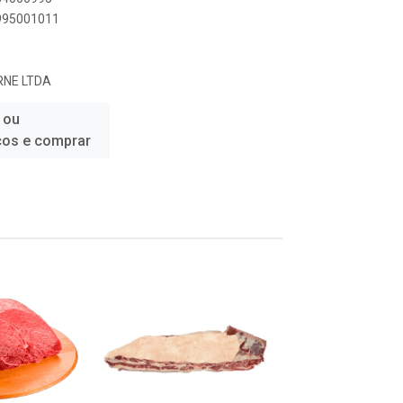
6995001011
RNE LTDA
 ou
ços e comprar