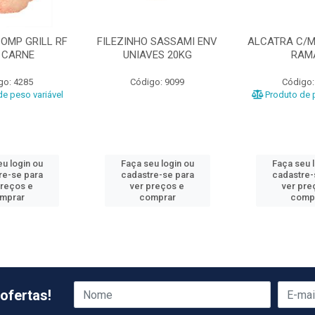
OMP GRILL RF
FILEZINHO SASSAMI ENV
ALCATRA C/M
 CARNE
UNIAVES 20KG
RAM
go: 4285
Código: 9099
Código:
e peso variável
Produto de p
u login ou
Faça seu login ou
Faça seu 
re-se para
cadastre-se para
cadastre-
preços e
ver preços e
ver pre
mprar
comprar
comp
ofertas!