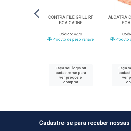
LA BOV MINGA
CONTRA FILE GRILL RF
ALCATRA C
LL CG ASTRA
BOA CARNE
BOA
ódigo: 107
Código: 4270
Códi
o de peso variável
Produto de peso variável
Produto d
 seu login ou
Faça seu login ou
Faça se
astre-se para
cadastre-se para
cadast
er preços e
ver preços e
ver 
comprar
comprar
co
Cadastre-se para receber nossas 