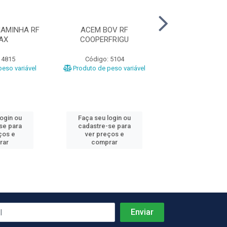
AMINHA RF
ACEM BOV RF
COSTELA BOV
AX
COOPERFRIGU
GRILL CG A
 4815
Código: 5104
Código: 1
eso variável
Produto de peso variável
Produto de peso
login ou
Faça seu login ou
Faça seu log
se para
cadastre-se para
cadastre-se 
ços e
ver preços e
ver preços
rar
comprar
comprar