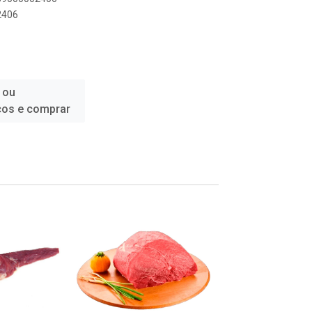
2406
 ou
ços e comprar