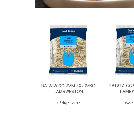
 9MM 6X2,5KG
BATATA CG 7MM 8X2,25KG
BATATA CG 
 LAMBWEST
LAMBWESTON
LAMB
o: 9035
Código: 7187
Códig