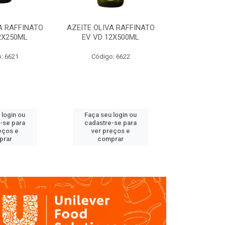
A RAFFINATO
AZEITE OLIVA RAFFINATO
AZEITE OLIV
2X250ML
EV VD 12X500ML
EV PET
: 6621
Código: 6622
Código
 login ou
Faça seu login ou
Faça seu 
-se para
cadastre-se para
cadastre
eços e
ver preços e
ver pr
prar
comprar
comp