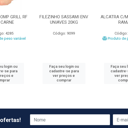
OMP GRILL RF
FILEZINHO SASSAMI ENV
ALCATRA C/M
 CARNE
UNIAVES 20KG
RAM
go: 4285
Código: 9099
Código:
e peso variável
Produto de p
u login ou
Faça seu login ou
Faça seu 
re-se para
cadastre-se para
cadastre-
preços e
ver preços e
ver pre
mprar
comprar
comp
ofertas!