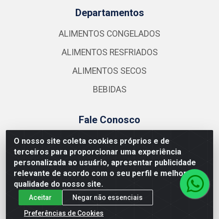
Departamentos
ALIMENTOS CONGELADOS
ALIMENTOS RESFRIADOS
ALIMENTOS SECOS
BEBIDAS
Fale Conosco
(21) 2584-3524
O nosso site coleta cookies próprios e de
terceiros para proporcionar uma experiência
atendimento@nutrymaxalimentos.com
personalizada ao usuário, apresentar publicidade
Instagram
relevante de acordo com o seu perfil e melhorar a
qualidade do nosso site.
Formas de Pagamento
Aceitar
Negar não essenciais
Preferências de Cookies