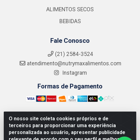
ALIMENTOS SECOS
BEBIDAS
Fale Conosco
(21) 2584-3524
atendimento@nutrymaxalimentos.com
Instagram
Formas de Pagamento
O nosso site coleta cookies próprios e de
NUTRY MAX COMÉRCIO DE PRODUTOS ALIMENTICIOS
terceiros para proporcionar uma experiência
LTDA - RUA DO FEIJÃO, 721 PENHA CIRCULAR/RJ -
personalizada ao usuário, apresentar publicidade
CNPJ: 15.796.122/0001-03
relevante de acordo com o seu perfil e melhorar a