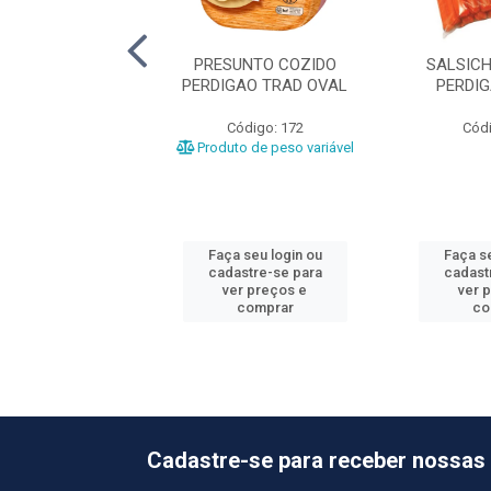
UNTO COZIDO
PRESUNTO COZIDO
SALSIC
NDE +-6,8KG
PERDIGAO TRAD OVAL
PERDI
ódigo: 477
Código: 172
Códi
o de peso variável
Produto de peso variável
 seu login ou
Faça seu login ou
Faça se
astre-se para
cadastre-se para
cadast
er preços e
ver preços e
ver 
comprar
comprar
co
Cadastre-se para receber nossas 