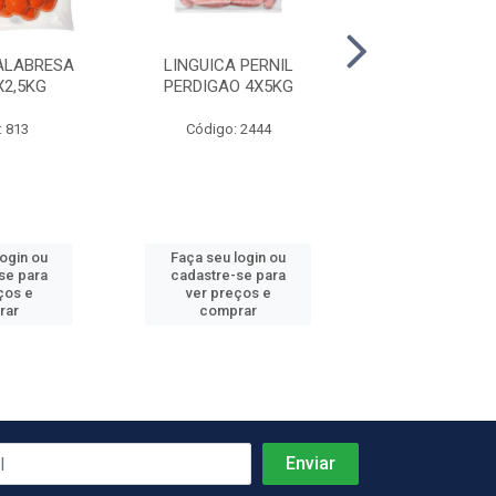
ALABRESA
LINGUICA PERNIL
PRESUNTO C
X2,5KG
PERDIGAO 4X5KG
REZENDE +-
: 813
Código: 2444
Código: 4
Produto de peso
login ou
Faça seu login ou
Faça seu log
se para
cadastre-se para
cadastre-se 
ços e
ver preços e
ver preços
rar
comprar
comprar