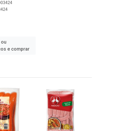
0003424
3424
 ou
ços e comprar