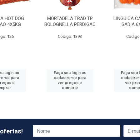
HA HOT DOG
MORTADELA TRAD TP
LINGUICA C
GAO 4X5KG
BOLOGNELLA PERDIGAO
SADIA 6
go: 126
Código: 1393
Código
u login ou
Faça seu login ou
Faça seu 
re-se para
cadastre-se para
cadastre-
preços e
ver preços e
ver pre
mprar
comprar
comp
ofertas!