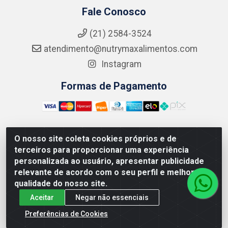
Fale Conosco
(21) 2584-3524
atendimento@nutrymaxalimentos.com
Instagram
Formas de Pagamento
O nosso site coleta cookies próprios e de
NUTRY MAX COMÉRCIO DE PRODUTOS ALIMENTICIOS
terceiros para proporcionar uma experiência
LTDA - RUA DO FEIJÃO, 721 PENHA CIRCULAR/RJ -
personalizada ao usuário, apresentar publicidade
CNPJ: 15.796.122/0001-03
relevante de acordo com o seu perfil e melhorar a
qualidade do nosso site.
Aceitar
Negar não essenciais
Preferências de Cookies