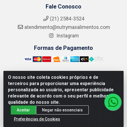
Fale Conosco
(21) 2584-3524
atendimento@nutrymaxalimentos.com
Instagram
Formas de Pagamento
O nosso site coleta cookies próprios e de
NUTRY MAX COMÉRCIO DE PRODUTOS ALIMENTICIOS
terceiros para proporcionar uma experiência
LTDA - RUA DO FEIJÃO, 721 PENHA CIRCULAR/RJ -
personalizada ao usuário, apresentar publicidade
CNPJ: 15.796.122/0001-03
relevante de acordo com o seu perfil e melhorar a
qualidade do nosso site.
Aceitar
Negar não essenciais
Preferências de Cookies