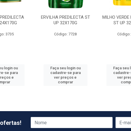
 PREDILECTA
ERVILHA PREDILECTA ST
MILHO VERDE 
 24X170G
UP 32X170G
ST UP 3
go: 3735
Código: 7728
Código:
u login ou
Faça seu login ou
Faça seu 
re-se para
cadastre-se para
cadastre-
preços e
ver preços e
ver pre
mprar
comprar
comp
ofertas!