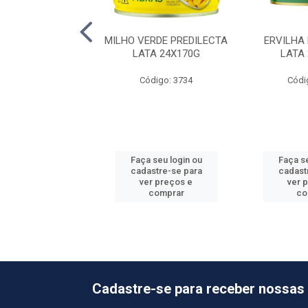
DESCASCADO RF
MILHO VERDE PREDILECTA
ERVILHA
 ALHO 10X1KG
LATA 24X170G
LATA
ódigo: 8148
Código: 3734
Códi
 seu login ou
Faça seu login ou
Faça se
astre-se para
cadastre-se para
cadast
er preços e
ver preços e
ver 
comprar
comprar
co
Cadastre-se para receber nossas 