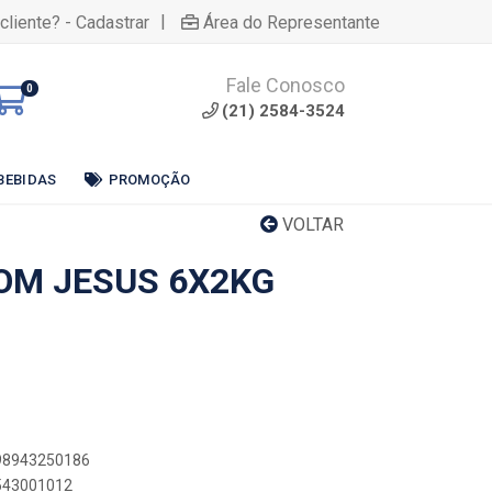
|
cliente? - Cadastrar
Área do Representante
Fale Conosco
0
(21) 2584-3524
BEBIDAS
PROMOÇÃO
VOLTAR
BOM JESUS 6X2KG
898943250186
6543001012