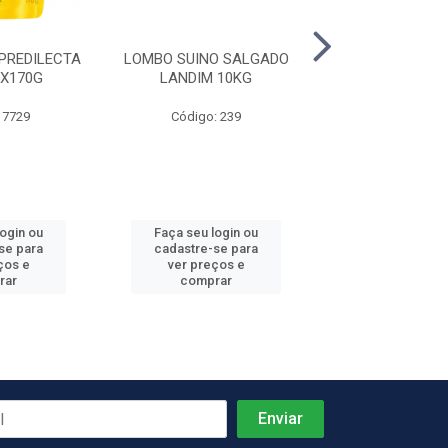
PREDILECTA
LOMBO SUINO SALGADO
ALHO DESCASC
2X170G
LANDIM 10KG
NOSSO ALHO 
 7729
Código: 239
Código: 81
login ou
Faça seu login ou
Faça seu log
se para
cadastre-se para
cadastre-se 
ços e
ver preços e
ver preços
rar
comprar
comprar